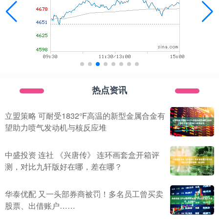
热点资讯
立盟策略 可耐受1832°F高温的新型金属合金有
望助力喷气发动机与核反应堆
中盛投资 连社 《兴唐传》 连环画套盒开箱评
测，对比九轩版好在哪，差在哪？
华泰优配 又一头部券商被罚！多名员工曾买卖
股票、出借账户……