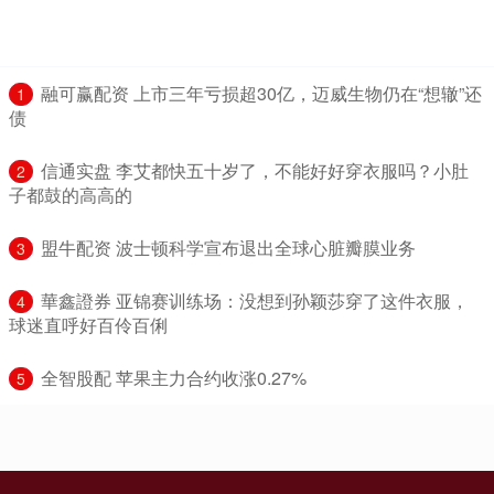
​融可赢配资 上市三年亏损超30亿，迈威生物仍在“想辙”还
1
债
​信通实盘 李艾都快五十岁了，不能好好穿衣服吗？小肚
2
子都鼓的高高的
​盟牛配资 波士顿科学宣布退出全球心脏瓣膜业务
3
​華鑫證券 亚锦赛训练场：没想到孙颖莎穿了这件衣服，
4
球迷直呼好百伶百俐
​全智股配 苹果主力合约收涨0.27%
5