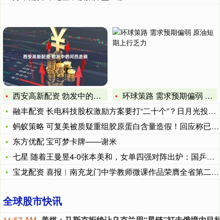
西安高新配资 勃发中的河西走廊
环球策路 需求预期偏弱 原油短期上行乏力
融丰配资 长电科技股权激励方案要打“二十个”？日月光投资、中
蚂蚁策略 可复美被质疑重组胶原蛋白含量造假！回应称已委托第三
东方优配 宝可梦卡牌——谢米
七星 随着王曼昱4-0张本美和，女单四强对阵出炉：国乒占3席
宝龙配资 喜报︱南充龙门中学教师微课作品荣膺全省第二十届校园
全球股市快讯
11:57 AM