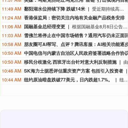
11:49 AM
鄱阳湖水位持续下降 跌破14米
受近期持续高温天气影响，我国最大淡水湖鄱阳湖水位快速下降。截至8月8日8时，鄱阳湖标志性水文站星子站水位下降至13.97米，较昨日下降0.13米，鄱阳湖湖口站水位下降至13.84米，湖区两岸退水痕迹明显。（央视新闻）
11:24 AM
香港保监局：密切关注内地有关金融产品税务安排
11:06 AM
国融基金总经理变更
根据国融基金8月8日公告，总经理毛灵俊因个人原因离任，总经理职位暂由张圆辉代任。根据国融基金安排，该公司董事会选举韩光华拟任公司总经理，待韩光华完成相关程序后履职。
11:03 AM
10:58 AM
10:50 AM
10:50 AM
移民分歧激化 西班牙出台针对意大利反制措施
10:46 AM
SK海力士据悉评估重庆资产方案 包括引入投资者
10:44 AM
纽约原油暗盘跌破77美元，日内跌超1.7%。
纽约原油暗盘跌破77美元，日内跌超1.