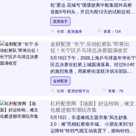
轮“爱达·花城号”缓缓驶离中船集团外高桥
造船5号码头，开启为期12天的试航征程。
这是该邮轮在2026年底交付前的最后一....
股票推手
分类：配资服务
查看：134
金财配资 “长宁·乐动虹桥队”即将出
征！长宁区乒乓球总决赛圆满收官
5月16日下午，2026上海乒乓球嘉年华长宁
区总决赛在虹桥上城圆满落幕。经过6小时
的激烈角逐，周家桥街道联洋俱乐部队力
克群雄夺得总冠军，长宁律工委队和硅巷
金财配资
航天队....
分类：配资炒股平台
查看：76
杠杆配资网 【场面】好运铃响，傩文
化糅进都市潮玩市集
5月15日，非遗傩戏主题市集“风生妙集
2.0：傩”亮相虹桥南丰城。 小朋友来到“好
运降铃”铃铛气模互动装置下，摇响铃铛，