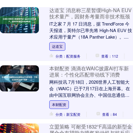
达道宝 消息称三星暂缓High-NA EUV
技术量产，因财务考量而非技术瓶颈
IT之家 7 月 17 日消息，据 TrendForce 今
天报道，英特尔已率先将 High-NA EUV 技
术应用于量产（18A Panther Lake）。....
达道宝
分类：配资服务
查看：112
本财配资 滴滴在WAIC披露AI打车新
进展：个性化匹配带动线下消费
网科技讯 7月18日，2026世界人工智能大
会（WAIC）已于7月17日在上海开幕。在
由中国互联网协会主办、中国信息通信研
究院承办的“人工智能+消费”主题论坛上....
本财配资
分类：新宝配资
查看：84
立盟策略 可耐受1832°F高温的新型金
属合金有望助力喷气发动机与核反应