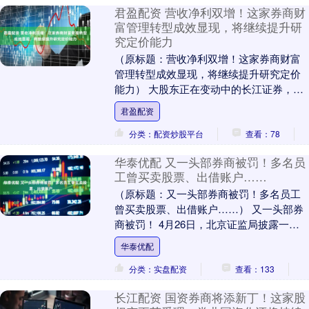
君盈配资 营收净利双增！这家券商财
富管理转型成效显现，将继续提升研
究定价能力
（原标题：营收净利双增！这家券商财富
管理转型成效显现，将继续提升研究定价
能力） 大股东正在变动中的长江证券，发
布了其最新业绩。 4月26日，长江证券披
君盈配资
露该公司2....
分类：配资炒股平台
查看：78
华泰优配 又一头部券商被罚！多名员
工曾买卖股票、出借账户……
（原标题：又一头部券商被罚！多名员工
曾买卖股票、出借账户……） 又一头部券
商被罚！ 4月26日，北京证监局披露一则
行政监管措施：因在合规管理方面存在多
华泰优配
名员工曾买....
分类：实盘配资
查看：133
长江配资 国资券商将添新丁！这家股