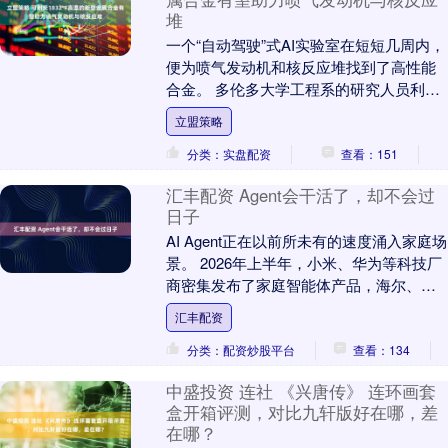
堆
一个“自动驾驶”式AI实验室在短短几周内，
便为喷气发动机和核反应堆找到了高性能
合金。 多伦多大学工程系的研究人员利用
人工智能驱动的发现平台，开发出了六种
立盟策略
新型金属....
分类：实盘配资
查看：151
汇丰配资 Agent会干活了，却不会过
日子
AI Agent正在以前所未有的速度涌入家庭场
景。 2026年上半年，小米、华为等科技厂
商密集发布了家庭智能体产品，海尔、美
的等传统家电龙头也相继宣布战略转
汇丰配资
型。....
分类：配资炒股平台
查看：134
中盛投资 连社 《兴唐传》 连环画套
盒开箱评测，对比九轩版好在哪，差
在哪？