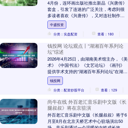
4月份，连环画出版社推出新品《兴唐传》
套盒，引发了连迷的广泛关注，考虑到很
多读者喜欢《兴唐传》，又对连社制作品
质犹豫不决，所以小歪特意做一期评测，
中盛投资
供大家参考。 ....
分类：实盘配资
查看：180
钱投网 论坛观点丨“湖湘百年系列论
坛”综述
2026年4月25日，由湖南美术馆主办，《美
术》《中国书法》《文艺论坛》《画刊》
提供学术支持的“湖湘百年系列论坛”在湖南
美术馆隆重举行。本次论坛以湖南近现代
钱投网
美术....
分类：配资炒股平台
查看：129
尚牛在线 外百老汇音乐剧中文版《长
腿叔叔》将在京驻演
外百老汇音乐剧中文版《长腿叔叔》将于6
月至8月在北京天桥艺术中心驻场演出50
场。音乐剧通过一个温暖的女性成长故事