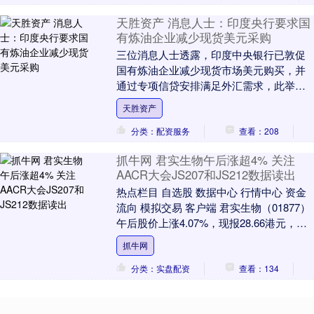
天胜资产 消息人士：印度央行要求国
有炼油企业减少现货美元采购
三位消息人士透露，印度中央银行已敦促
国有炼油企业减少现货市场美元购买，并
通过专项信贷安排满足外汇需求，此举重
启了俄乌冲突初期曾采用的、用以缓解卢
天胜资产
比压力的相关措施....
分类：配资服务
查看：208
抓牛网 君实生物午后涨超4% 关注
AACR大会JS207和JS212数据读出
热点栏目 自选股 数据中心 行情中心 资金
流向 模拟交易 客户端 君实生物（01877）
午后股价上涨4.07%，现报28.66港元，成
交额1.23亿港元。 全球....
抓牛网
分类：实盘配资
查看：134