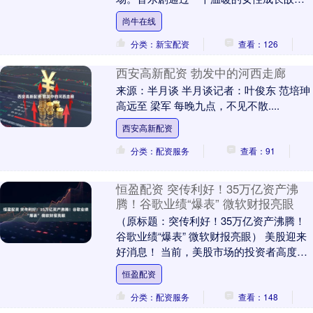
呈现励志主题。 记者从5月15日在京召开
尚牛在线
的新闻发....
分类：新宝配资
查看：126
西安高新配资 勃发中的河西走廊
来源：半月谈 半月谈记者：叶俊东 范培珅
高远至 梁军 每晚九点，不见不散....
西安高新配资
分类：配资服务
查看：91
恒盈配资 突传利好！35万亿资产沸
腾！谷歌业绩“爆表” 微软财报亮眼
（原标题：突传利好！35万亿资产沸腾！
谷歌业绩“爆表” 微软财报亮眼） 美股迎来
好消息！ 当前，美股市场的投资者高度紧
张，因为一些科技巨头的财报正在密集披
恒盈配资
露，稍....
分类：配资服务
查看：148