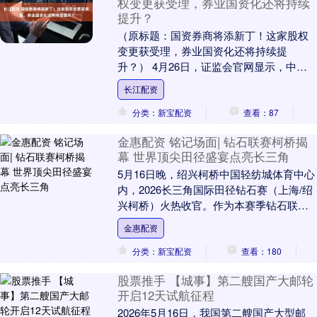
权变更获受理，券业国资化还将持续
提升？
（原标题：国资券商将添新丁！这家股权
变更获受理，券业国资化还将持续提
升？） 4月26日，证监会官网显示，中国
证监会已受理德邦证券股权变更的行政许
长江配资
可申请，宣告又一....
分类：新宝配资
查看：87
金惠配资 铭记场面| 钻石联赛柯桥揭
幕 世界顶尖田径盛宴点亮长三角
5月16日晚，绍兴柯桥中国轻纺城体育中心
内，2026长三角国际田径钻石赛（上海/绍
兴柯桥）火热收官。作为本赛季钻石联赛
揭幕战，这场顶级赛事汇聚48个国家和地
金惠配资
区的....
分类：新宝配资
查看：180
股票推手 【城事】第二艘国产大邮轮
开启12天试航征程
2026年5月16日，我国第二艘国产大型邮