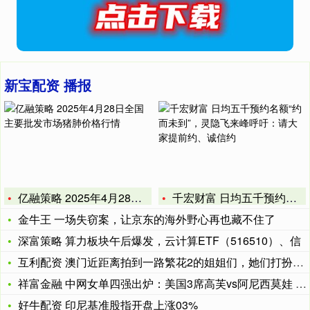
新宝配资 播报
亿融策略 2025年4月28日全国主要批发市场猪肺价格行情
千宏财富 日均五千预约名额“约而未到”，灵隐飞来峰呼吁：请大
金牛王 一场失窃案，让京东的海外野心再也藏不住了
深富策略 算力板块午后爆发，云计算ETF（516510）、信
互利配资 澳门近距离拍到一路繁花2的姐姐们，她们打扮鲜艳但本
祥富金融 中网女单四强出炉：美国3席高芙vs阿尼西莫娃 佩古
好牛配资 印尼基准股指开盘上涨03%