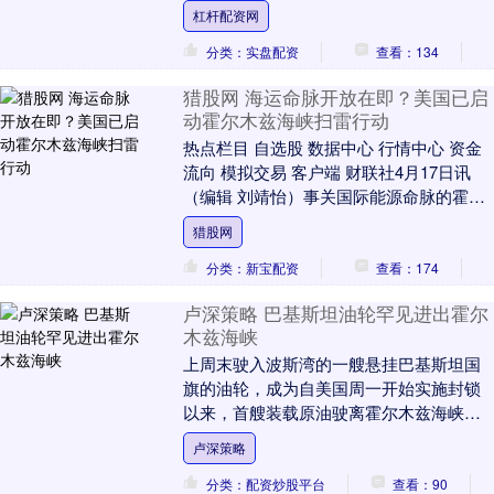
收获一声清脆祝福，让互动充满趣味。 活
杠杆配资网
动....
分类：实盘配资
查看：134
猎股网 海运命脉开放在即？美国已启
动霍尔木兹海峡扫雷行动
热点栏目 自选股 数据中心 行情中心 资金
流向 模拟交易 客户端 财联社4月17日讯
（编辑 刘靖怡）事关国际能源命脉的霍尔
木兹海峡，在经历伊朗和美国先后封锁之
猎股网
后....
分类：新宝配资
查看：174
卢深策略 巴基斯坦油轮罕见进出霍尔
木兹海峡
上周末驶入波斯湾的一艘悬挂巴基斯坦国
旗的油轮，成为自美国周一开始实施封锁
以来，首艘装载原油驶离霍尔木兹海峡的
船只，凸显出这一关键航道的通行量依旧
卢深策略
极为有限。船舶追....
分类：配资炒股平台
查看：90