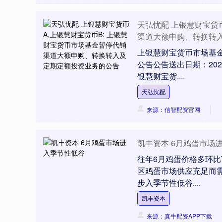
深证成指
14110.12
.92
0.57%
-34.08
-0
天弘忧配 上银慧财宝货
渠道大额申购、转换转
上银慧财宝货币市场基
公告公告送出日期：20
银慧财宝货....
天弘忧配
来源：信智配资官网
凯丰资本 6月鸡蛋市场
往年6月鸡蛋价格多环
区鸡蛋市场供应充足而
步入季节性低谷....
凯丰资本
来源：真牛配资APP下载