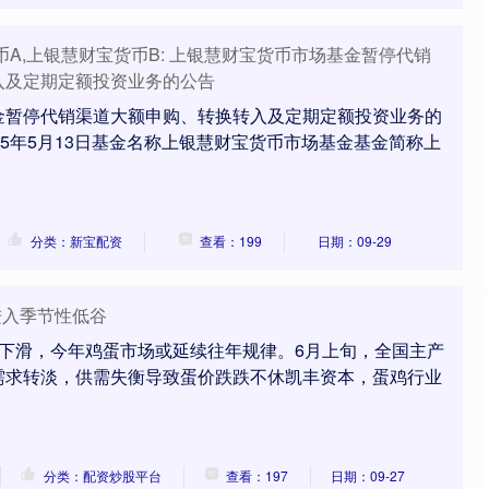
沪深300
4651.31
.24%
-6.85
-0.15%
币A,上银慧财宝货币B: 上银慧财宝货币市场基金暂停代销
入及定期定额投资业务的公告
金暂停代销渠道大额申购、转换转入及定期定额投资业务的
25年5月13日基金名称上银慧财宝货币市场基金基金简称上
分类：新宝配资
查看：199
日期：09-29
进入季节性低谷
比下滑，今年鸡蛋市场或延续往年规律。6月上旬，全国主产
需求转淡，供需失衡导致蛋价跌跌不休凯丰资本，蛋鸡行业
分类：配资炒股平台
查看：197
日期：09-27