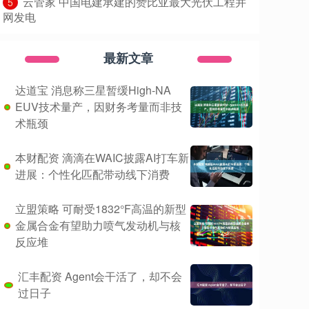
​云管家 中国电建承建的赞比亚最大光伏工程并
5
网发电
最新文章
达道宝 消息称三星暂缓High-NA
EUV技术量产，因财务考量而非技
术瓶颈
本财配资 滴滴在WAIC披露AI打车新
进展：个性化匹配带动线下消费
立盟策略 可耐受1832°F高温的新型
金属合金有望助力喷气发动机与核
反应堆
汇丰配资 Agent会干活了，却不会
过日子