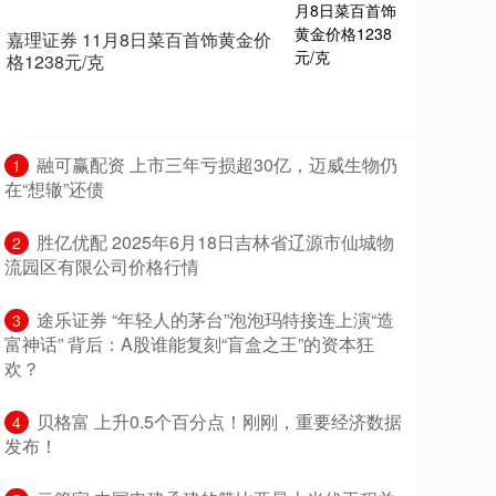
嘉理证券 11月8日菜百首饰黄金价
格1238元/克
​融可赢配资 上市三年亏损超30亿，迈威生物仍
1
在“想辙”还债
​胜亿优配 2025年6月18日吉林省辽源市仙城物
2
流园区有限公司价格行情
​途乐证券 “年轻人的茅台”泡泡玛特接连上演“造
3
富神话” 背后：A股谁能复刻“盲盒之王”的资本狂
欢？
​贝格富 上升0.5个百分点！刚刚，重要经济数据
4
发布！