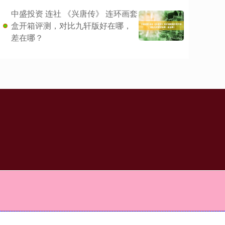
中盛投资 连社 《兴唐传》 连环画套
盒开箱评测，对比九轩版好在哪，
差在哪？