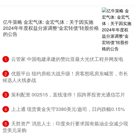
亿牛策略 金宏气体: 金宏气体：关于因实施
2024年年度权益分派调整“金宏转债”转股价格
的公告
​云管家 中国电建承建的赞比亚最大光伏工程并网发电
1
​优股平台 纽约房租大战升级！房客怒吼房东喊苦，市长
2
候选人火线参战
​策利配资 002515，直线涨停！拟跨界投资光通信芯片
3
​上上通 现货黄金失守3380美元/盎司，日内跌幅0.15%
4
​天胜资产 消息人士：印度央行要求国有炼油企业减少现
5
货美元采购