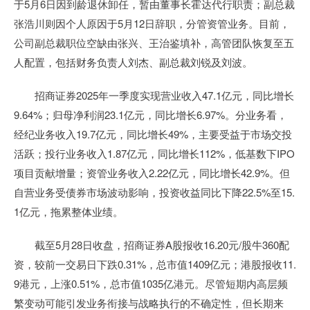
于5月6日因到龄退休卸任，暂由董事长霍达代行职责；副总裁
张浩川则因个人原因于5月12日辞职，分管资管业务。目前，
公司副总裁职位空缺由张兴、王治鉴填补，高管团队恢复至五
人配置，包括财务负责人刘杰、副总裁刘锐及刘波。
招商证券2025年一季度实现营业收入47.1亿元，同比增长
9.64%；归母净利润23.1亿元，同比增长6.97%。分业务看，
经纪业务收入19.7亿元，同比增长49%，主要受益于市场交投
活跃；投行业务收入1.87亿元，同比增长112%，低基数下IPO
项目贡献增量；资管业务收入2.22亿元，同比增长42.9%。但
自营业务受债券市场波动影响，投资收益同比下降22.5%至15.
1亿元，拖累整体业绩。
截至5月28日收盘，招商证券A股报收16.20元/股牛360配
资，较前一交易日下跌0.31%，总市值1409亿元；港股报收11.
9港元，上涨0.51%，总市值1035亿港元。尽管短期内高层频
繁变动可能引发业务衔接与战略执行的不确定性，但长期来